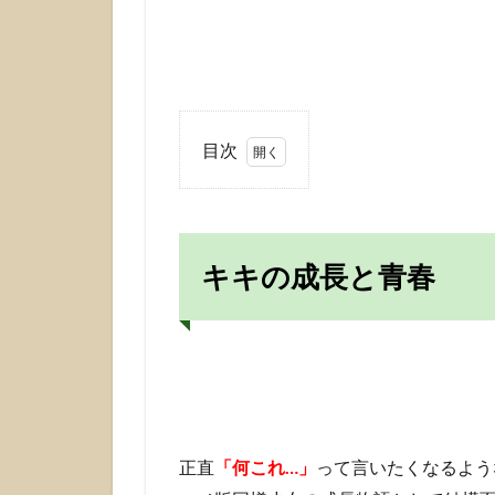
目次
1
キ
キ
の
キキの成長と青春
成
長
と
青
春
2
ト
ン
正直
「何これ…」
って言いたくなるよう
ボ