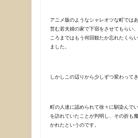
ラ
イ
マ
アニメ版のようなシャレオツな町では
ッ
営む若夫婦の家で下宿をさせてもらい
ク
ころまではもう何回観たか忘れたくら
ス
ました。
4
作
家・
角野
英子
しかしこの辺りから少しずつ変わって
の思
い入
れ
5
町の人達に認められて徐々に馴染んで
ま
を訪れていたことが判明し、その折も
と
かれたというのです。
め