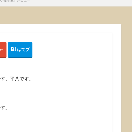
の宅急便」レビュー
です、平八です。
です。