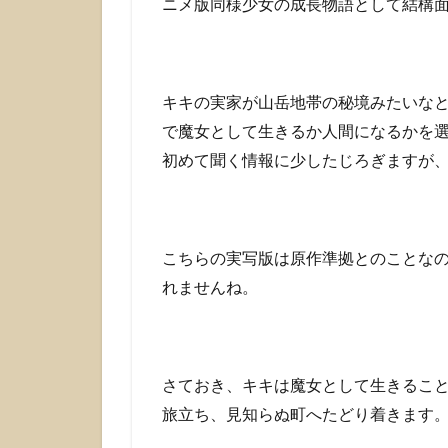
ニメ版同様少女の成長物語として結構
の
男
前
ぶ
り
キキの実家が山岳地帯の秘境みたいな
に
で魔女として生きるか人間になるかを
惚
れ
初めて聞く情報に少したじろぎますが
ろ
3
嵐
の
こちらの実写版は原作準拠とのことな
中
れませんね。
で
と
っ
散
ら
さておき、キキは魔女として生きるこ
か
旅立ち、見知らぬ町へたどり着きます
る
ク