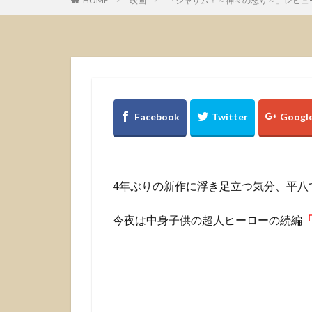
HOME
映画
「シャザム！～神々の怒り～」レビュ
4年ぶりの新作に浮き足立つ気分、平八
今夜は中身子供の超人ヒーローの続編