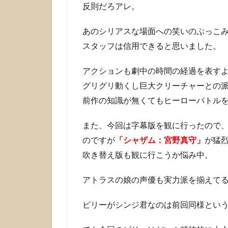
いう
反則だろアレ。
こ
と？
あのシリアスな場面への笑いのぶっこ
4
スタッフは信用できると思いました。
次
回
アクションも劇中の時間の経過を表す
作
グリグリ動くし巨大クリーチャーとの
が
あ
前作の知識が無くてもヒーローバトル
れ
ば
また、今回は字幕版を観に行ったので
ま
のですが
「シャザム：宮野真守」
が猛
た
観
吹き替え版も観に行こうか悩み中。
た
い
アトラスの娘の声優も実力派を揃えて
ビリーがシンジ君なのは前回同様とい