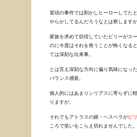
と
冒頭の事件では割かしヒーローしてた
合
わ
やらかしてるんだろうなとは察します
せ
て
家族を求めて彷徨していたビリーがス
よ
う
のに今度はそれを喪うことが怖くなる
や
ては深刻な出来事。
く
気
とは言え深刻な方向に偏り気味になっ
付
い
バランス感覚。
た
こ
個人的にはあまりシリアスに寄らずに
と
りますが。
3
えっ
それでもアトラスの娘・ヘスペラが
ビ
これ
ころで笑いをこらえ切れませんでした
って
どう