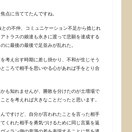
を焦点に当ててたんですね。
家族との不仲、コミュニケーション不足から捻じれ
・アトラスの娘達も永きに渡って悲願を達成する
たのに最後の最後で足並みが乱れた。
道を考え出す時期に差し掛かり、不和が生じそう
のところで相手を思いやる心があれば手をとり合
話かも知れませんが、勝敗を分けたのが土壇場で
たことを考えれば大きなことだったと思います。
たんですけど、自分が言われたことを言った相手
けてくれた相手を勇気づけるために同じ言葉を返
とヴィラン側の意識の差を表現することに気を遣