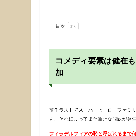
目次
1
コメ
ディ
要素
コメディ要素は健在も
は健
在
加
も、
悩め
るヒ
ーロ
ー要
素が
前作ラストでスーパーヒーローファミ
追加
も、それによってまた新たな問題が発
2
前
フィラデルフィアの恥と呼ばれるまで
作