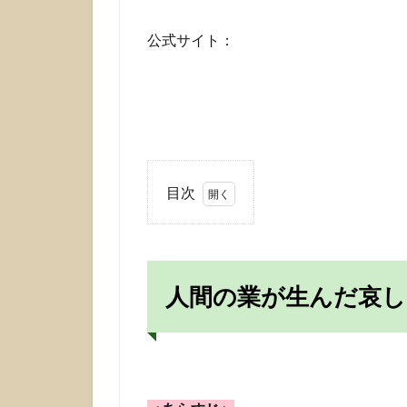
公式サイト：
目次
1
人
間
の
人間の業が生んだ哀し
業
が
生
ん
だ
哀