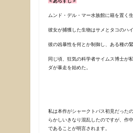
＜あらすじ＞
し
き
ク
ムンド・デル・マー水族館に籍を置く
リ
ー
彼女が捕獲した生物はサメとタコのハ
チ
ャ
彼の凶暴性を何とか制御し、ある種の
ー
の
闘
同じ頃、狂気の科学者サイムス博士が
争
ダが暴走を始めた。
2
オ
ッ
サ
ン
に
私は本作がシャークトパス初見だった
ロ
ク
らかしいきなり混乱したのですが、作
な
であることが明言されます。
の