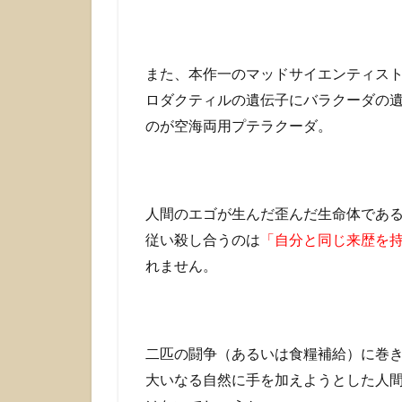
が
い
な
い
また、本作一のマッドサイエンティス
ロダクティルの遺伝子にバラクーダの
3
あ
のが空海両用プテラクーダ。
れ…
あ
の
人
人間のエゴが生んだ歪んだ生命体であ
こ
ん
従い殺し合うのは
「自分と同じ来歴を
な
れません。
に
あ
っ
さ
り…
二匹の闘争（あるいは食糧補給）に巻
4
大いなる自然に手を加えようとした人
ま