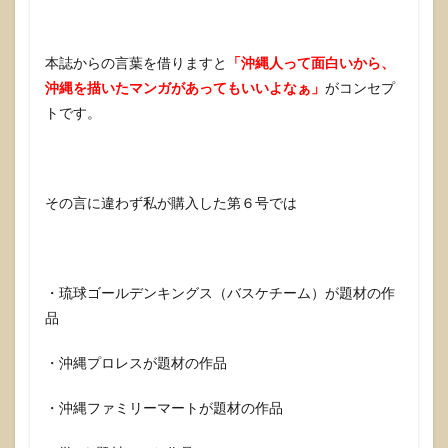
とて
も気
にな
本誌からの言葉を借りますと
「沖縄人って面白いから、
る豊
里ア
沖縄を描いたマンガがあってもいいよなぁ」
がコンセプ
ンジ
トです。
ェラ
4
よそ
の地
その言に違わず私が購入した第６号では
域で
もあ
るん
だろ
うか
・琉球ゴールデンキングス（バスケチーム）が題材の作
品
・沖縄プロレスが題材の作品
・沖縄ファミリーマートが題材の作品