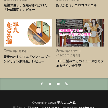
絶望の遺伝子を継がされかけた
ありがとう、コロコロアニキ
「神威事変」レビュー
2021年3月15日
2020年11月25日
2020年12月5日
青春のオトシマエ「シン・エヴァ
THE 三浦みつるのミューズなカフ
ンゲリオン劇場版」レビュー
ェ＆サイン会手記
© Copyright 2026
平八なごみ節
.
平八なごみ節 by
FIT-Web Create
. Powered by
WordPress
.