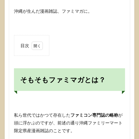
沖縄が生んだ漫画雑誌、ファミマガに。
目次
1
そも
そも
ファ
ミマ
そもそもファミマガとは？
ガと
は？
2
若さ
あふ
私ら世代ではかつて存在した
れる
ファミコン専門誌の略称
が
作品
頭に浮かぶのですが、前述の通り沖縄ファミリーマート
群
限定県産漫画雑誌のことです。
3