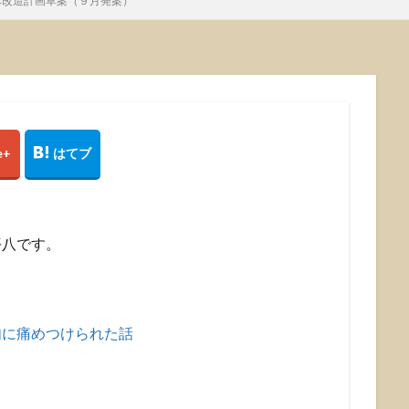
体改造計画草案（９月発案）
平八です。
肉に痛めつけられた話