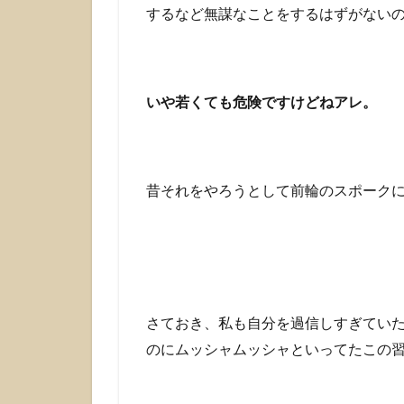
イ
するなど無謀なことをするはずがない
ン
摂
取
4
いや若くても危険ですけどねアレ。
焦ら
ず、
しか
し速
昔それをやろうとして前輪のスポーク
やか
に
さておき、私も自分を過信しすぎてい
のにムッシャムッシャといってたこの