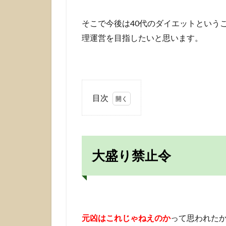
そこで今後は40代のダイエットという
理運営を目指したいと思います。
目次
1
大
盛
り
大盛り禁止令
禁
止
令
2
ウ
ォ
元凶はこれじゃねえのか
って思われた