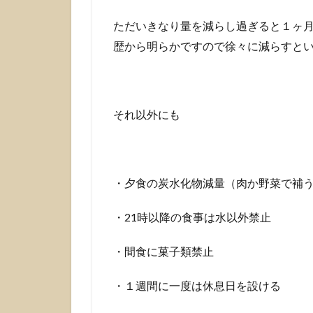
ただいきなり量を減らし過ぎると１ヶ
歴から明らかですので徐々に減らすと
それ以外にも
・夕食の炭水化物減量（肉か野菜で補
・21時以降の食事は水以外禁止
・間食に菓子類禁止
・１週間に一度は休息日を設ける