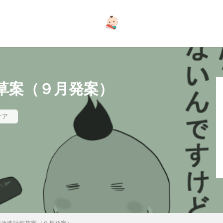
草案（９月発案）
ケア