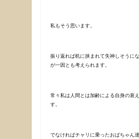
ー
キ
ン
グ
私もそう思います。
１
日
一
万
歩
振り返れば机に挟まれて失神しそうに
3
が一因とも考えられます。
ラ
イ
ト
な
常々私は人間とは加齢による自身の衰
筋
ト
す。
レ
と
プ
ロ
でなければチャリに乗ったおばちゃん
テ