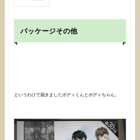
1
パッ
ケー
ジそ
の他
パッケージその他
2
触っ
た感
想
3
パー
ツの
差し
替え
というわけで届きましたボディくんとボディちゃん。
4
美し
い造
型
5
実際
に描