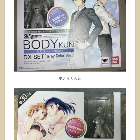
いて
みよ
う
6
まと
め
ボディくんと