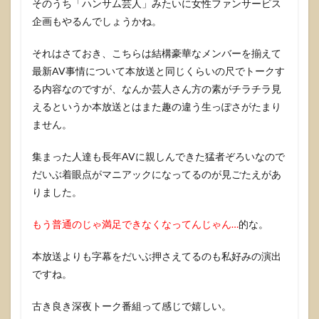
そのうち「ハンサム芸人」みたいに女性ファンサービス
企画もやるんでしょうかね。
それはさておき、こちらは結構豪華なメンバーを揃えて
最新AV事情について本放送と同じくらいの尺でトークす
る内容なのですが、なんか芸人さん方の素がチラチラ見
えるというか本放送とはまた趣の違う生っぽさがたまり
ません。
集まった人達も長年AVに親しんできた猛者ぞろいなので
だいぶ着眼点がマニアックになってるのが見ごたえがあ
りました。
もう普通のじゃ満足できなくなってんじゃん…
的な。
本放送よりも字幕をだいぶ押さえてるのも私好みの演出
ですね。
古き良き深夜トーク番組って感じで嬉しい。