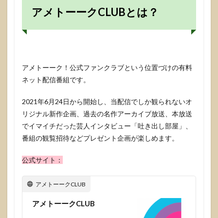
CLUB
アメトーークCLUBとは？
と
は？
2
CLUB
だけ
アメトーーク！公式ファンクラブという位置づけの有料
の特
別配
ネット配信番組です。
信企
画
2021年6月24日から開始し、当配信でしか観られないオ
3
リジナル新作企画、過去の名作アーカイブ放送、本放送
クラ
でイマイチだった芸人インタビュー「吐き出し部屋」、
シッ
ク名
番組の観覧招待などプレゼント企画が楽しめます。
作が
オリ
公式サイト：
ジナ
ルの
まま
アメトーークCLUB
配信
アメトーークCLUB
4
入会