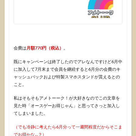
時の
注意
点
5
要望
会費は
月額770円（税込）
。
既にキャンペーンは終了したのでアレなんですけど6月中
に加入して7月末まで会員を継続すると6月分の会費のキ
ャッシュバックおよび特製スマホスタンドが貰えるとの
こと。
私はそもそもアメトーーク！が大好きなのでこの文章を
見た時「オースゲーお得じゃん」と思ってさっと加入し
てしまいました。
（でも冷静に考えたら6月分って一週間程度だからそこま
でお得かな…？）