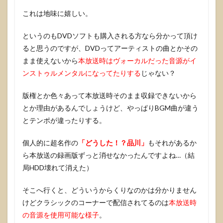
これは地味に嬉しい。
というのもDVDソフトも購入される方なら分かって頂け
ると思うのですが、DVDってアーティストの曲とかその
まま使えないから
本放送時はヴォーカルだった音源がイ
ンストゥルメンタルになってたりする
じゃない？
版権とか色々あって本放送時そのまま収録できないから
とか理由があるんでしょうけど、やっぱりBGM曲が違う
とテンポが違ったりする。
個人的に超名作の
「どうした！？品川」
もそれがあるか
ら本放送の録画版ずっと消せなかったんですよね…（結
局HDD壊れて消えた）
そこへ行くと、どういうからくりなのかは分かりません
けどクラシックのコーナーで配信されてるのは
本放送時
の音源を使用可能な様子
。